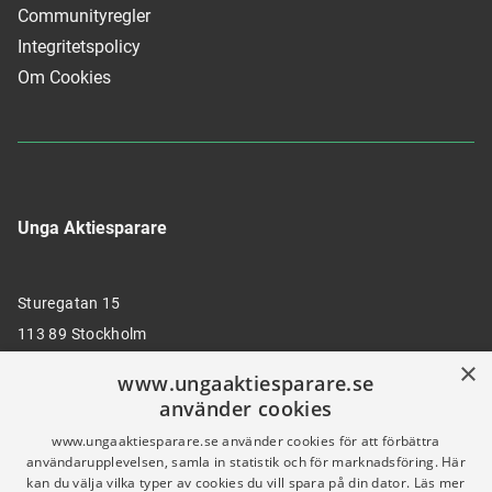
Communityregler
Integritetspolicy
Om Cookies
Unga Aktiesparare
Sturegatan 15
113 89 Stockholm
×
www.ungaaktiesparare.se
använder cookies
08 30 00 35
www.ungaaktiesparare.se använder cookies för att förbättra
användarupplevelsen, samla in statistik och för marknadsföring. Här
kan du välja vilka typer av cookies du vill spara på din dator.
Läs mer
info@ungaaktiesparare.se