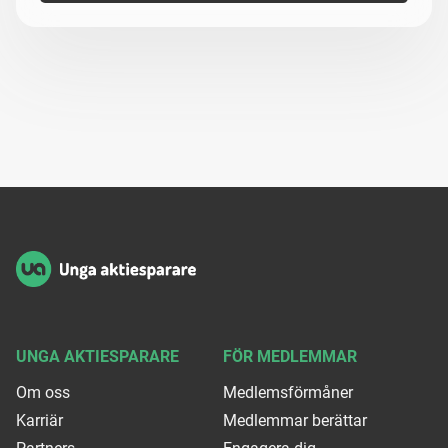
Sidfot
UNGA AKTIESPARARE
FÖR MEDLEMMAR
Om oss
Medlemsförmåner
Karriär
Medlemmar berättar