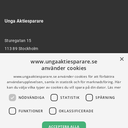
Unga Aktiesparare
Sturegatan 15
113 89 Stockholm
×
www.ungaaktiesparare.se
använder cookies
08 30 00 35
www.ungaaktiesparare.se använder cookies för att förbättra
användarupplevelsen, samla in statistik och för marknadsföring. Här
kan du välja vilka typer av cookies du vill spara på din dator.
Läs mer
info@ungaaktiesparare.se
NÖDVÄNDIGA
STATISTIK
SPÅRNING
Följ oss gärna på sociala medier
FUNKTIONER
OKLASSIFICERADE
ACCEPTERA ALLA