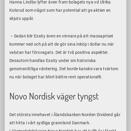
Hanna Lindbo lyfter även fram bolagets nya vd Ulrika
Kolsrud som något som har potential att ge aktien en
skjuts uppåt.
– Sedan blir Essity även en vinnare på att massapriset
kommer ned och på att de gör sina inköp i dollar nu när
valutan har försvagats. Det är två positiva aspekter.
Dessutom handlas Essity under sin historiska
genomsnittliga värdering. Det borde kanske vara tvärtom
nu när bolaget har blivit bättre rent operationellt.
Novo Nordisk väger tyngst
Det största innehavet i Ålandsbanken Norden Dividend går
att hitta i vårt sydliga grannland Danmark.
Läkemedelsbjässen Novo Nordisk har ett tufft år i färskt