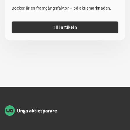
Böcker är en framgångsfaktor – på aktiemarknaden.
Till artikeln
Sidfot