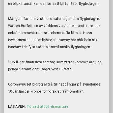
en blick framåt kan det fortsatt bli tufft för flygbolagen.
Många erfarna investerare håller sig undan flygbolagen.
Warren Buffett, en av världens vassaste investerare, har
också kommenterat branschens tuffa klimat. Hans
investmentbolag Berkshire Hathaway har sålt hela sitt
innehav i de fyra största amerikanska flygbolagen.
”Vi vill inte finansiera företag som vi tror kommer äta upp
pengar i framtiden”, säger vd:n Buffett.
Coronaviruset bidrog alltså till nedgångar på svindlande
500 miljarder kronor för ”oraklet från Omaha”.
LÄS ÄVEN:
Tio sätt att bli elsmartare