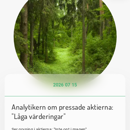
2026 07 15
Analytikern om pressade aktierna:
"Låga värderingar"
Ser gryning i aktierna: "Inte ont i magen".