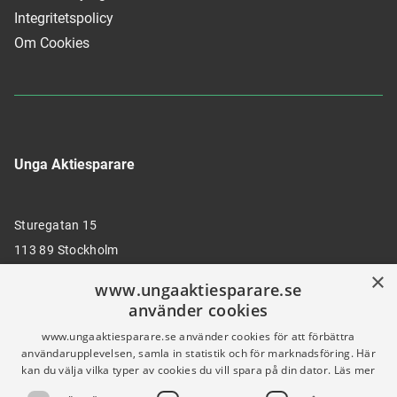
Integritetspolicy
Om Cookies
Unga Aktiesparare
Sturegatan 15
113 89 Stockholm
×
www.ungaaktiesparare.se
använder cookies
08 30 00 35
www.ungaaktiesparare.se använder cookies för att förbättra
användarupplevelsen, samla in statistik och för marknadsföring. Här
kan du välja vilka typer av cookies du vill spara på din dator.
Läs mer
info@ungaaktiesparare.se