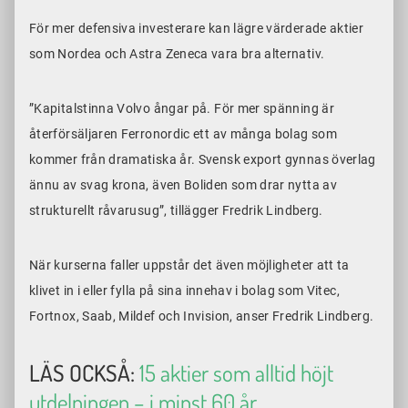
För mer defensiva investerare kan lägre värderade aktier
som Nordea och Astra Zeneca vara bra alternativ.
”Kapitalstinna Volvo ångar på. För mer spänning är
återförsäljaren Ferronordic ett av många bolag som
kommer från dramatiska år. Svensk export gynnas överlag
ännu av svag krona, även Boliden som drar nytta av
strukturellt råvarusug”, tillägger Fredrik Lindberg.
När kurserna faller uppstår det även möjligheter att ta
klivet in i eller fylla på sina innehav i bolag som Vitec,
Fortnox, Saab, Mildef och Invision, anser Fredrik Lindberg.
LÄS OCKSÅ:
15 aktier som alltid höjt
utdelningen – i minst 60 år