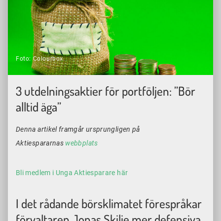
Foto: Colourbox.
3 utdelningsaktier för portföljen: ”Bör
alltid äga”
Denna artikel framgår ursprungligen på
Aktiespararnas
webbplats
Bli medlem i Unga Aktiesparare här
I det rådande börsklimatet förespråkar
förvaltaren Jonas Skilje mer defensiva