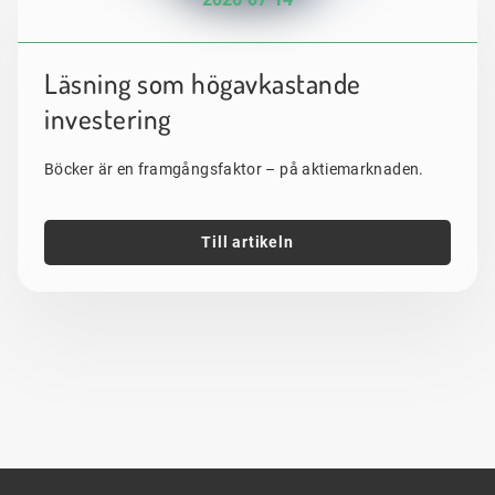
Läsning som högavkastande
investering
Böcker är en framgångsfaktor – på aktiemarknaden.
Till artikeln
Sidfot