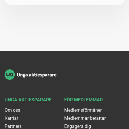
Sidfot
UNGA AKTIESPARARE
FÖR MEDLEMMAR
Om oss
Medlemsförmåner
Karriär
Medlemmar berättar
Partners
Engagera dig