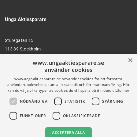
Unga Aktiesparare
Sturegatan 15
113 89 Stockholm
×
www.ungaaktiesparare.se
använder cookies
08 30 00 35
www.ungaaktiesparare.se använder cookies för att förbättra
användarupplevelsen, samla in statistik och för marknadsföring. Här
kan du välja vilka typer av cookies du vill spara på din dator.
Läs mer
info@ungaaktiesparare.se
NÖDVÄNDIGA
STATISTIK
SPÅRNING
Följ oss gärna på sociala medier
FUNKTIONER
OKLASSIFICERADE
ACCEPTERA ALLA