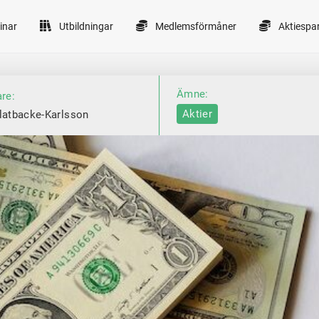
inar
Utbildningar
Medlemsförmåner
Aktiespa
Ämne:
are:
Aktier
latbacke-Karlsson