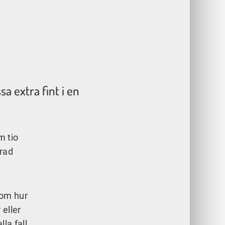
 extra fint i en
m tio
erad
 om hur
 eller
la fall