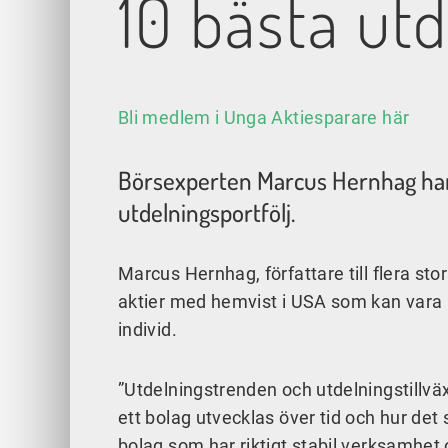
10 bästa ut
Bli medlem i Unga Aktiesparare här
Börsexperten Marcus Hernhag har p
utdelningsportfölj.
Marcus Hernhag, författare till flera st
aktier med hemvist i USA som kan vara b
individ.
”Utdelningstrenden och utdelningstillvä
ett bolag utvecklas över tid och hur det s
bolag som har riktigt stabil verksamhet oc