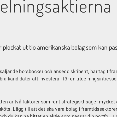
delningsaktierna
lockat ut tio amerikanska bolag som kan passa
orsäljande börsböcker och ansedd skribent, har tagit fra
ra kandidater att investera i för en utdelningsintress
xten är två faktorer som rent strategiskt säger mycket
köts. Lägg till att det ska vara bolag i framtidssektorer
h du kan ha hittat en aktie som passar din portfölj. I al