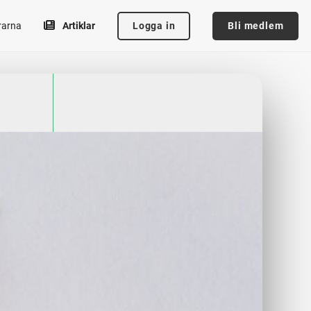
Logga in
Bli medlem
rarna
Artiklar