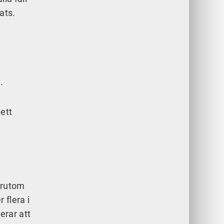
ats.
.
ett
örutom
 flera i
erar att