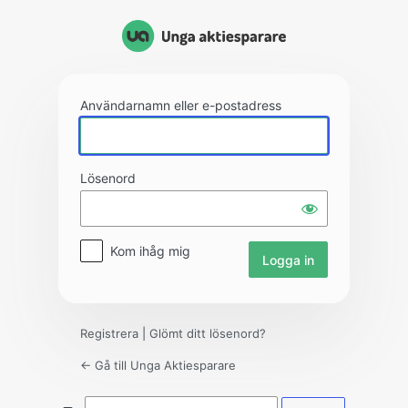
Logga
in
Användarnamn eller e-postadress
Lösenord
Kom ihåg mig
Registrera
|
Glömt ditt lösenord?
← Gå till Unga Aktiesparare