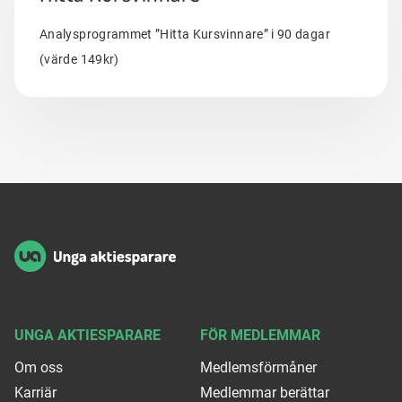
Analysprogrammet ”Hitta Kursvinnare” i 90 dagar
(värde 149kr)
Sidfot
UNGA AKTIESPARARE
FÖR MEDLEMMAR
Om oss
Medlemsförmåner
Karriär
Medlemmar berättar