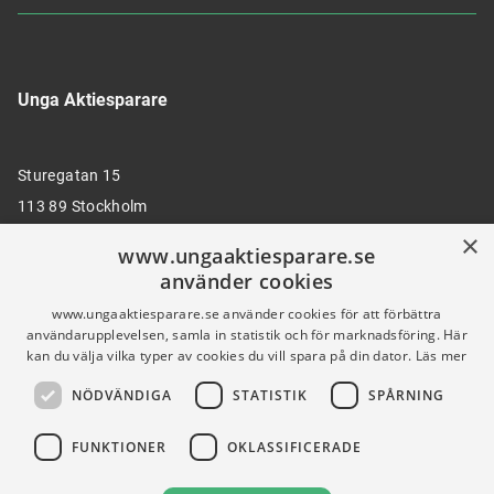
Unga Aktiesparare
Sturegatan 15
113 89 Stockholm
×
www.ungaaktiesparare.se
använder cookies
08 30 00 35
www.ungaaktiesparare.se använder cookies för att förbättra
användarupplevelsen, samla in statistik och för marknadsföring. Här
kan du välja vilka typer av cookies du vill spara på din dator.
Läs mer
info@ungaaktiesparare.se
NÖDVÄNDIGA
STATISTIK
SPÅRNING
Följ oss gärna på sociala medier
FUNKTIONER
OKLASSIFICERADE