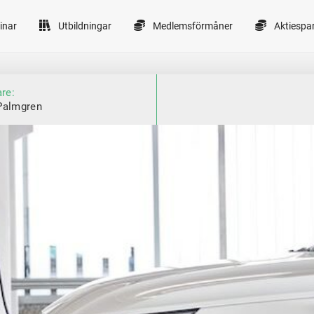
inar
Utbildningar
Medlemsförmåner
Aktiespa
are:
Palmgren