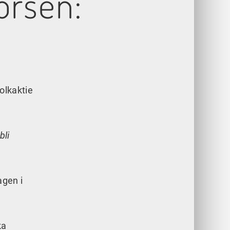
örsen:
olkaktie
bli
agen i
ka