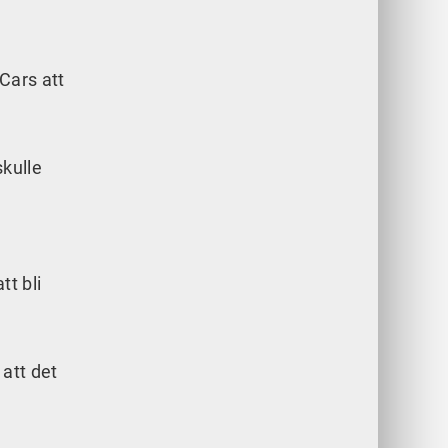
Cars att
skulle
t bli
 att det