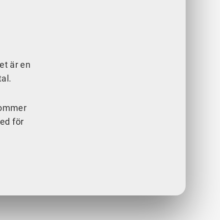
et är en
tal.
 kommer
ed för