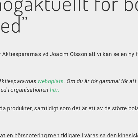
högaktuellt för b
ked”
r Aktiespararnas vd Joacim Olsson att vi kan se en ny f
 Aktiespararnas
webbplats.
Om du är för gammal för att 
ed i organisationen
här.
da produkter, samtidigt som det är ett av de större bol
erat en börsnotering men tidigare i våras sa den kinesis