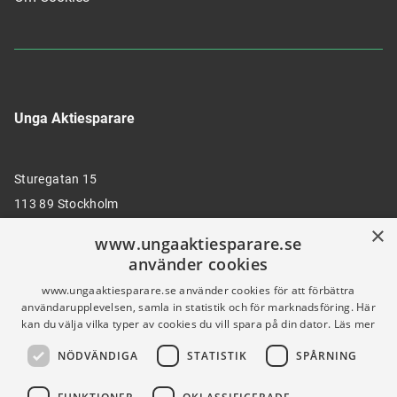
Unga Aktiesparare
Sturegatan 15
113 89 Stockholm
×
www.ungaaktiesparare.se
använder cookies
08 30 00 35
www.ungaaktiesparare.se använder cookies för att förbättra
användarupplevelsen, samla in statistik och för marknadsföring. Här
kan du välja vilka typer av cookies du vill spara på din dator.
Läs mer
info@ungaaktiesparare.se
NÖDVÄNDIGA
STATISTIK
SPÅRNING
Följ oss gärna på sociala medier