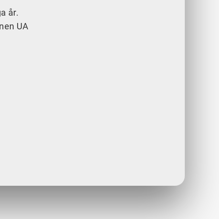
a år.
innen UA