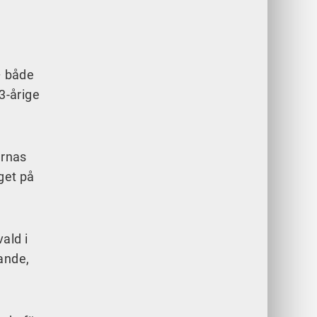
– både
3-årige
arnas
get på
ald i
ande,