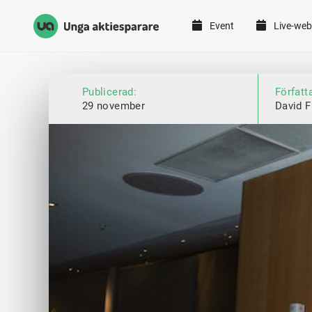
Event
Live-web
Unga Aktiesparare
Hoppa till innehåll
Publicerad:
Författ
29 november
David F