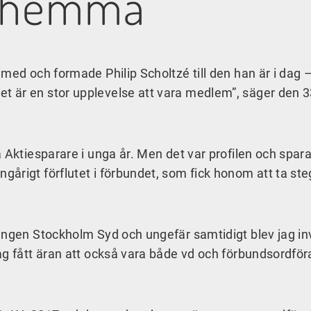
m hemma”
 med och formade Philip Scholtzé till den han är i dag 
 är en stor upplevelse att vara medlem”, säger den 3
 Aktiesparare i unga år. Men det var profilen och spar
årigt förflutet i förbundet, som fick honom att ta ste
ingen Stockholm Syd och ungefär samtidigt blev jag inv
ag fått äran att också vara både vd och förbundsordför