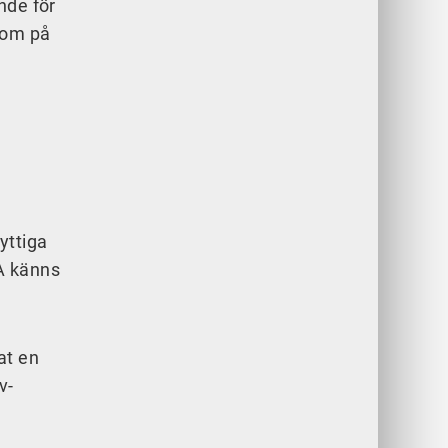
nde för
nom på
yttiga
A känns
at en
v-