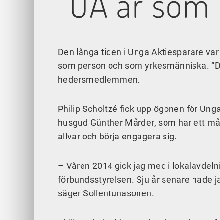
“UA är so
Den långa tiden i Unga Aktiesparare var
som person och som yrkesmänniska. “Det
hedersmedlemmen.
Philip Scholtzé fick upp ögonen för Unga
husgud Günther Mårder, som har ett mång
allvar och börja engagera sig.
– Våren 2014 gick jag med i lokalavdeln
förbundsstyrelsen. Sju år senare hade j
säger Sollentunasonen.