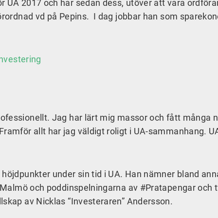
r UA 2017 och har sedan dess, utöver att vara ordföra
lförordnad vd på Pepins. I dag jobbar han som spareko
investering
fessionellt. Jag har lärt mig massor och fått många n
amför allt har jag väldigt roligt i UA-sammanhang. U
 höjdpunkter under sin tid i UA. Han nämner bland ann
 i Malmö och poddinspelningarna av #Pratapengar och t
llskap av Nicklas “Investeraren” Andersson.