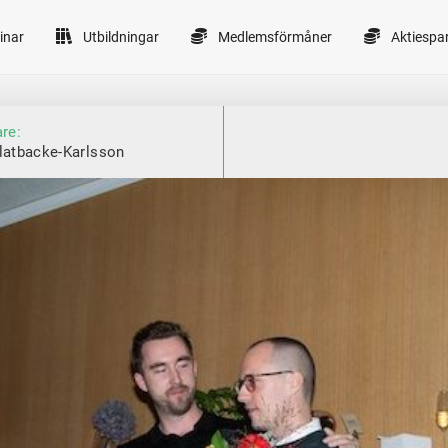
inar
Utbildningar
Medlemsförmåner
Aktiespa
are:
latbacke-Karlsson