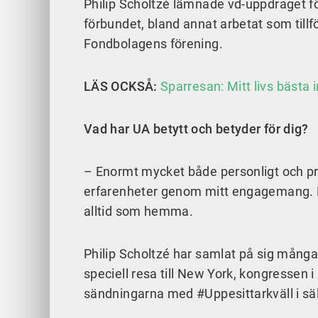
Philip Scholtzé lämnade vd-uppdraget fö
förbundet, bland annat arbetat som til
Fondbolagens förening.
LÄS OCKSÅ:
Sparresan: Mitt livs bästa 
Vad har UA betytt och betyder för dig?
– Enormt mycket både personligt och pro
erfarenheter genom mitt engagemang. Fr
alltid som hemma.
Philip Scholtzé har samlat på sig många
speciell resa till New York, kongressen
sändningarna med #Uppesittarkväll i sä