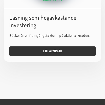
Läsning som högavkastande
investering
Böcker är en framgångsfaktor – på aktiemarknaden.
Till artikeln
Sidfot