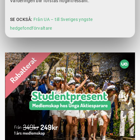
Värderingen blir förstås högintressant.
SE OCKSÅ:
Från UA – till Sveriges yngste
hedgefondförvaltare