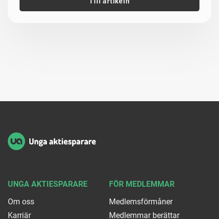
Till artikeln
Sidfot
UNGA AKTIESPARARE
FÖR MEDLEMMAR
Om oss
Medlemsförmåner
Karriär
Medlemmar berättar