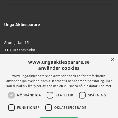
Unga Aktiesparare
Sturegatan 15
113 89 Stockholm
×
www.ungaaktiesparare.se
använder cookies
08 30 00 35
www.ungaaktiesparare.se använder cookies för att förbättra
användarupplevelsen, samla in statistik och för marknadsföring. Här
kan du välja vilka typer av cookies du vill spara på din dator.
Läs mer
info@ungaaktiesparare.se
NÖDVÄNDIGA
STATISTIK
SPÅRNING
Följ oss gärna på sociala medier
FUNKTIONER
OKLASSIFICERADE