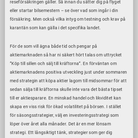
reseförsäkringen gäller. Så innan du sätter dig på flyget
eller startar bilsemestern – se över vad som ingår i din
försäkring. Men också vilka intyg om testning och krav på
karantän som kan gälla i det specifika landet.
För de som vill ägna både tid och pengar på
aktiemarknaden så har ni säkert hört talas om uttrycket
”Köp till sillen och sälj till kräftorna”. En förväntan om
aktiemarknadens positiva utveckling just under sommaren
med strategin att köpa aktier lagom till midsommar för att
sedan sälja till kräftorna skulle inte vara det bästa tipset
till er aktiesparare. En minskad handel och likviditet kan
skapa en viss risk för ökad volatilitet på börsen. I stället
för säsongsstrategier, välj en investeringsstrategi som
löper över året alla månader. Det är en mer lönsam
strategi. Ett långsiktigt tänk, strategier som ger dig