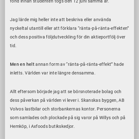
fond innan studenten togs den 12 juni samma år.
Jag lärde mig heller inte att beskriva eller använda
nyckeltal utantill eller att förklara “ränta-på-ränta-effekten”
och dess positiva följdutveckling för din aktieportfölj över
tid.
Men en helt
annan form av “ränta-på-ränta-effekt” hade
inletts. Världen var inte längre densamma.
Allt eftersom började jag att se börsnoterade bolag och
dess påverkan på världen vi lever i. Skanskas byggen, AB
Volvos lastbilar och storbankernas kontor. Personerna
som samlades och plockade på sig varor på Willys och på
Hemköp, i Axfoods butikskedjor.