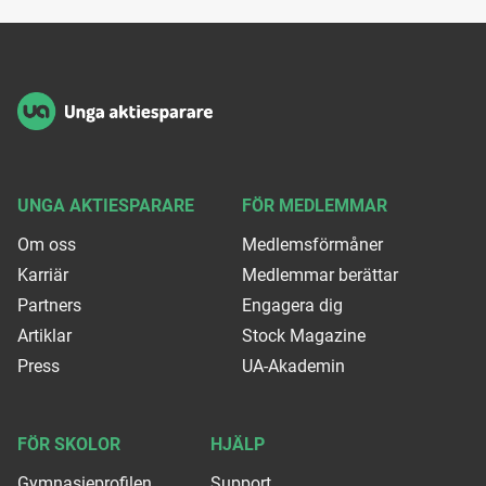
Sidfot
UNGA AKTIESPARARE
FÖR MEDLEMMAR
Om oss
Medlemsförmåner
Karriär
Medlemmar berättar
Partners
Engagera dig
Artiklar
Stock Magazine
Press
UA-Akademin
FÖR SKOLOR
HJÄLP
Gymnasieprofilen
Support