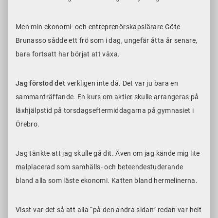
Men min ekonomi- och entreprenörskapslärare Göte
Brunasso sådde ett frö som i dag, ungefär åtta år senare,
bara fortsatt har börjat att växa.
Jag förstod det
verkligen inte då. Det var ju bara en
sammanträffande. En kurs om aktier skulle arrangeras på
läxhjälpstid på torsdagseftermiddagarna på gymnasiet i
Örebro.
Jag tänkte att jag skulle gå dit. Även om jag kände mig lite
malplacerad som samhälls- och beteendestuderande
bland alla som läste ekonomi. Katten bland hermelinerna.
Visst var det så att alla “på den andra sidan” redan var helt