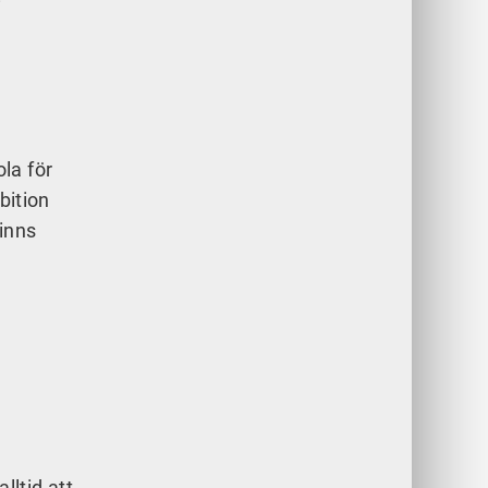
i
la för
bition
finns
lltid att