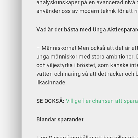
analyskunskaper på en avancerad nivå oc
använder oss av modern teknik för att rik
Vad är det bästa med Unga Aktiesparar
– Människorna! Men också att det är ett
unga människor med stora ambitioner. 
och viljestyrka i bröstet, som kanske int
vatten och näring så att det räcker och
likasinnade.
SE OCKSÅ:
Vill ge fler chansen att spa
Blandar sparandet
Linn Olsson framhåller att hon gillar att 