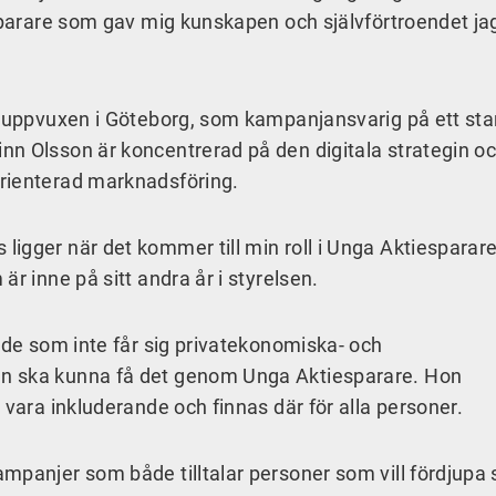
esparare som gav mig kunskapen och självförtroendet ja
r uppvuxen i Göteborg, som kampanjansvarig på ett sta
nn Olsson är koncentrerad på den digitala strategin o
orienterad marknadsföring.
igger när det kommer till min roll i Unga Aktiesparar
är inne på sitt andra år i styrelsen.
 de som inte får sig privatekonomiska- och
n ska kunna få det genom Unga Aktiesparare. Hon
 vara inkluderande och finnas där för alla personer.
mpanjer som både tilltalar personer som vill fördjupa 