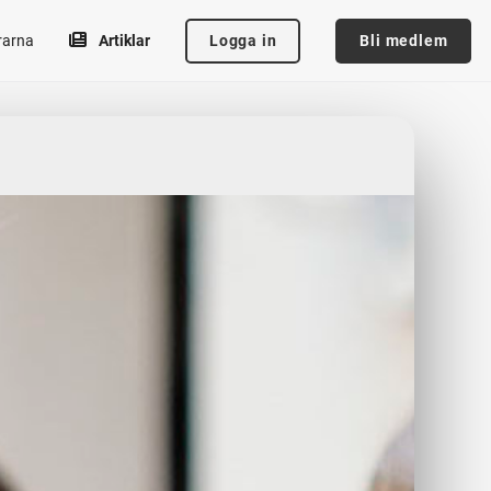
Logga in
Bli medlem
rarna
Artiklar