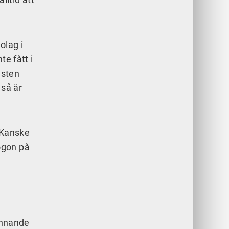
olag i
e fått i
dsten
 så är
. Kanske
ögon på
pännande