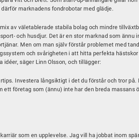
r därför marknadens fondrobotar med glädje.
ix av väletablerade stabila bolag och mindre tillväxtb
dsport- och husdjur. Det är en stor marknad som ännu int
tjänar. Men om man själv förstår problemet med tan
gssystem och svårigheten i att hitta perfekta hästskor
a idéer, säger Linn Olsson, och tillägger:
ips. Investera långsiktigt i det du förstår och tror på
m ett företag som (ännu) inte har den breda massans 
min karriär som en upplevelse. Jag vill ha jobbat inom s