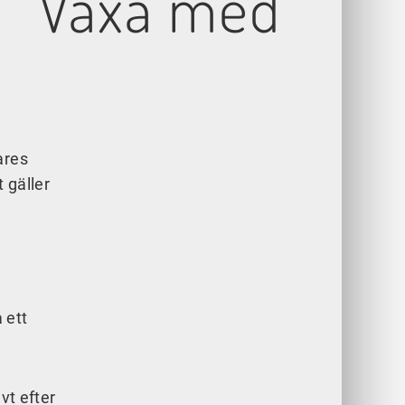
t: ”Växa med
ares
t gäller
 ett
vt efter