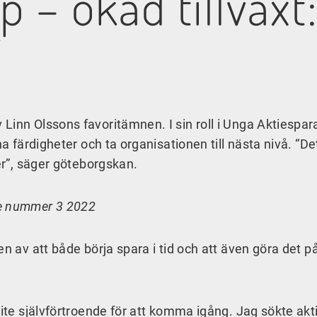
p – ökad tillväx
”
Linn Olssons favoritämnen. I sin roll i Unga Aktiespar
na färdigheter och ta organisationen till nästa nivå. “De
per”, säger göteborgskan.
ne nummer 3 2022
n av att både börja spara i tid och att även göra det på
lite självförtroende för att komma igång. Jag sökte akti