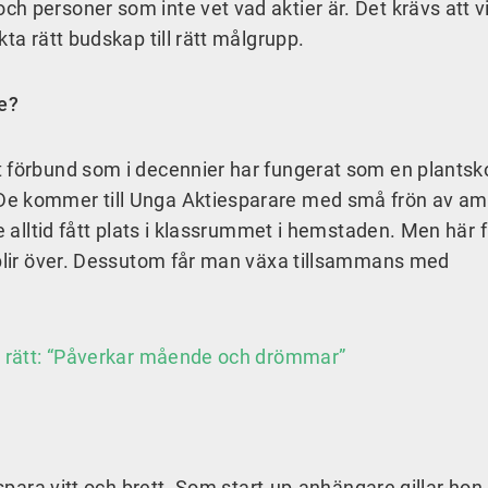
h personer som inte vet vad aktier är. Det krävs att v
ta rätt budskap till rätt målgrupp.
e?
 förbund som i decennier har fungerat som en plantsko
De kommer till Unga Aktiesparare med små frön av am
e alltid fått plats i klassrummet i hemstaden. Men här 
 blir över. Dessutom får man växa tillsammans med
ra rätt: “Påverkar mående och drömmar”
spara vitt och brett. Som start-up-anhängare gillar hon a