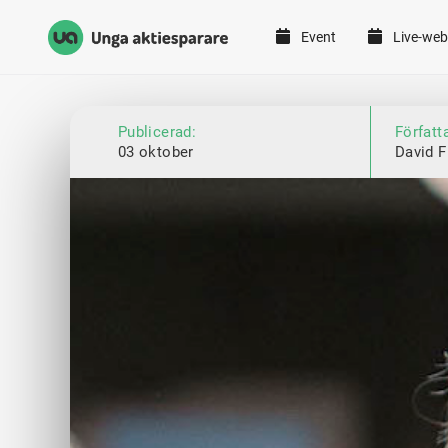
Event
Live-web
Unga Aktiesparare
Hoppa till innehåll
Publicerad:
Författ
03 oktober
David F