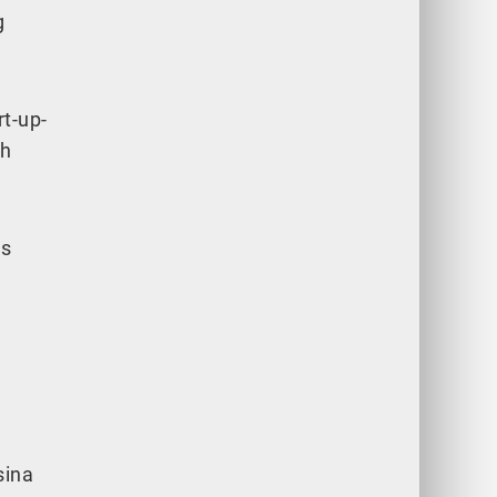
g
rt-up-
ch
es
sina