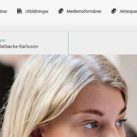
inar
Utbildningar
Medlemsförmåner
Aktiespa
are:
latbacke-Karlsson