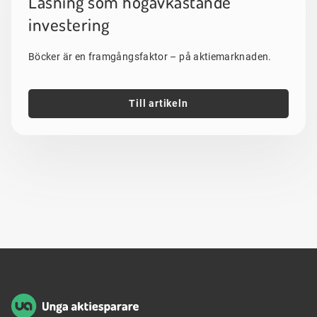
Läsning som högavkastande
investering
Böcker är en framgångsfaktor – på aktiemarknaden.
Till artikeln
Sidfot