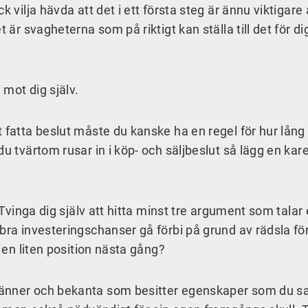
 vilja hävda att det i ett första steg är ännu viktigare 
 är svagheterna som på riktigt kan ställa till det för dig
 mot dig själv.
 fatta beslut måste du kanske ha en regel för hur lång 
u tvärtom rusar in i köp- och säljbeslut så lägg en kar
? Tvinga dig själv att hitta minst tre argument som tala
bra investeringschanser gå förbi på grund av rädsla för
a en liten position nästa gång?
vänner och bekanta som besitter egenskaper som du s