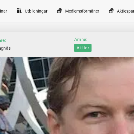
inar
Utbildningar
Medlemsförmåner
Aktiespa
Ämne:
are:
Aktier
ngnäs