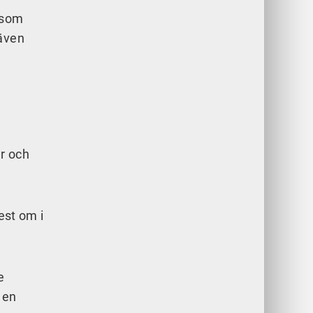
 som
 även
er och
est om i
e
 en