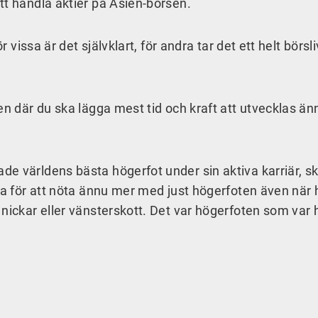
tt handla aktier på Asien-börsen.
r vissa är det självklart, för andra tar det ett helt börsli
en där du ska lägga mest tid och kraft att utvecklas ä
e världens bästa högerfot under sin aktiva karriär, s
rna för att nöta ännu mer med just högerfoten även när 
 nickar eller vänsterskott. Det var högerfoten som var