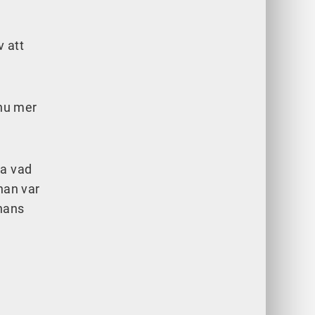
v att
nnu mer
ka vad
han var
 hans