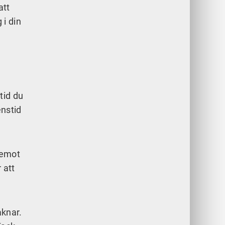
att
 i din
tid du
enstid
r emot
 att
aknar.