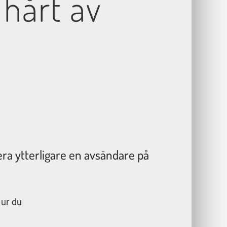
 hårt av
era ytterligare en avsändare på
hur du