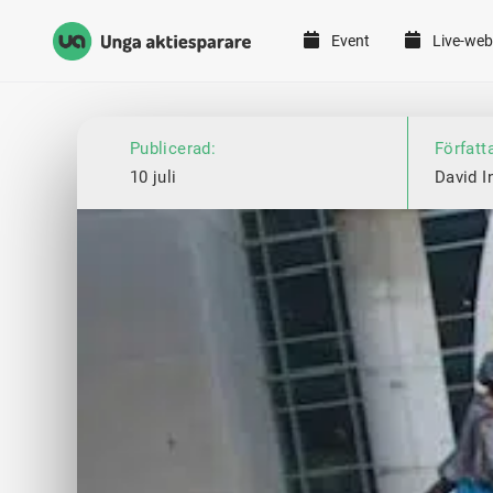
Event
Live-web
Unga Aktiesparare
Hoppa till innehåll
Publicerad:
Författ
10 juli
David I