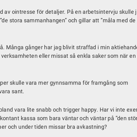
d av ointresse för detaljer. På en arbetsintervju skulle 
se ”de stora sammanhangen” och gillar att ”måla med de
. Många gånger har jag blivit straffad i min aktiehande
in i verksamheten eller missat så enkla saker som när en
skaper skulle vara mer gynnsamma för framgång som
vara sant.
ibland vara lite snabb och trigger happy. Har vi inte ex
kontant kassa som bara väntar och väntar på ”den stö
er och under tiden missar bra avkastning?