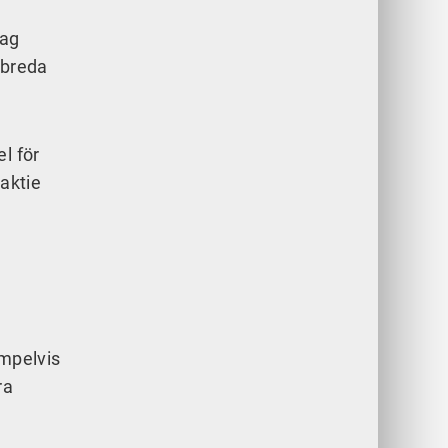
jag
 breda
l för
 aktie
empelvis
ra