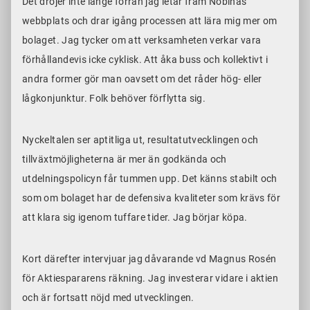
Det dröjer inte länge förrän jag letar fram Nobinas
webbplats och drar igång processen att lära mig mer om
bolaget. Jag tycker om att verksamheten verkar vara
förhållandevis icke cyklisk. Att åka buss och kollektivt i
andra former gör man oavsett om det råder hög- eller
lågkonjunktur. Folk behöver förflytta sig.
Nyckeltalen ser aptitliga ut, resultatutvecklingen och
tillväxtmöjligheterna är mer än godkända och
utdelningspolicyn får tummen upp. Det känns stabilt och
som om bolaget har de defensiva kvaliteter som krävs för
att klara sig igenom tuffare tider. Jag börjar köpa.
Kort därefter intervjuar jag dåvarande vd Magnus Rosén
för Aktiespararens räkning. Jag investerar vidare i aktien
och är fortsatt nöjd med utvecklingen.