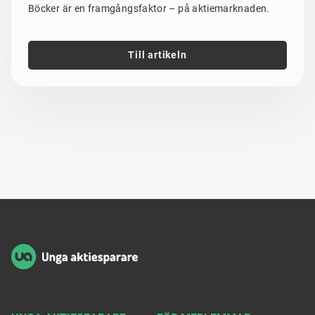
Böcker är en framgångsfaktor – på aktiemarknaden.
Till artikeln
Sidfot