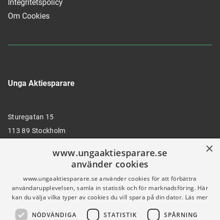
Integritetspolicy
Om Cookies
Unga Aktiesparare
Sturegatan 15
113 89 Stockholm
×
www.ungaaktiesparare.se
använder cookies
08 30 00 35
www.ungaaktiesparare.se använder cookies för att förbättra
användarupplevelsen, samla in statistik och för marknadsföring. Här
kan du välja vilka typer av cookies du vill spara på din dator.
Läs mer
info@ungaaktiesparare.se
NÖDVÄNDIGA
STATISTIK
SPÅRNING