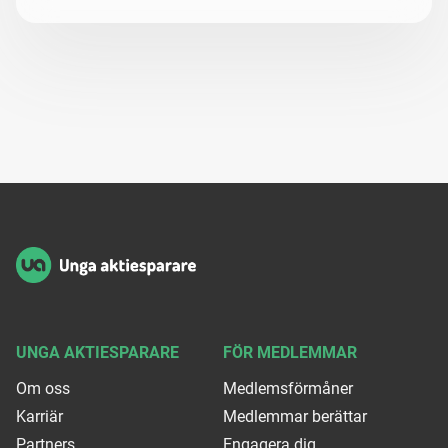
Sidfot
UNGA AKTIESPARARE
FÖR MEDLEMMAR
Om oss
Medlemsförmåner
Karriär
Medlemmar berättar
Partners
Engagera dig