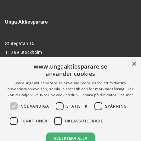
Unga Aktiesparare
Sturegatan 15
113 89 Stockholm
×
www.ungaaktiesparare.se
använder cookies
08 30 00 35
www.ungaaktiesparare.se använder cookies för att förbättra
användarupplevelsen, samla in statistik och för marknadsföring. Här
kan du välja vilka typer av cookies du vill spara på din dator.
Läs mer
info@ungaaktiesparare.se
NÖDVÄNDIGA
STATISTIK
SPÅRNING
Följ oss gärna på sociala medier
FUNKTIONER
OKLASSIFICERADE
ACCEPTERA ALLA