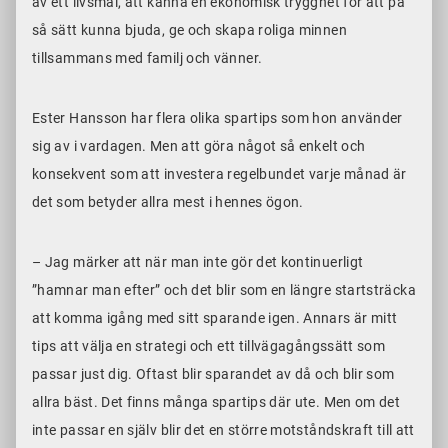
av ett livsmål, att känna en ekonomisk trygghet för att på
så sätt kunna bjuda, ge och skapa roliga minnen
tillsammans med familj och vänner.
Ester Hansson har flera olika spartips som hon använder
sig av i vardagen. Men att göra något så enkelt och
konsekvent som att investera regelbundet varje månad är
det som betyder allra mest i hennes ögon.
– Jag märker att när man inte gör det kontinuerligt
”hamnar man efter” och det blir som en längre startsträcka
att komma igång med sitt sparande igen. Annars är mitt
tips att välja en strategi och ett tillvägagångssätt som
passar just dig. Oftast blir sparandet av då och blir som
allra bäst. Det finns många spartips där ute. Men om det
inte passar en själv blir det en större motståndskraft till att