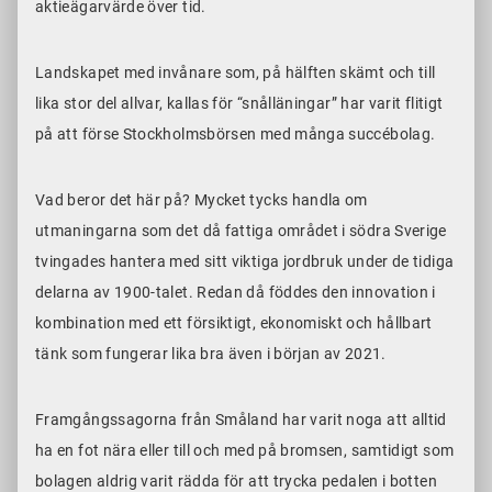
aktieägarvärde över tid.
Landskapet med invånare som, på hälften skämt och till
lika stor del allvar, kallas för “snålläningar” har varit flitigt
på att förse Stockholmsbörsen med många succébolag.
Vad beror det här på? Mycket tycks handla om
utmaningarna som det då fattiga området i södra Sverige
tvingades hantera med sitt viktiga jordbruk under de tidiga
delarna av 1900-talet. Redan då föddes den innovation i
kombination med ett försiktigt, ekonomiskt och hållbart
tänk som fungerar lika bra även i början av 2021.
Framgångssagorna från Småland har varit noga att alltid
ha en fot nära eller till och med på bromsen, samtidigt som
bolagen aldrig varit rädda för att trycka pedalen i botten