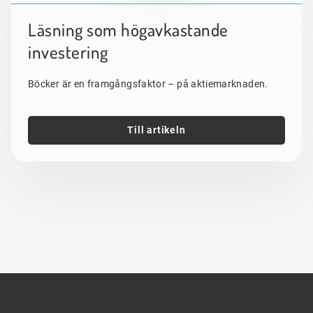
Läsning som högavkastande
investering
Böcker är en framgångsfaktor – på aktiemarknaden.
Till artikeln
Sidfot