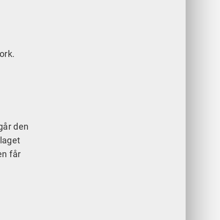
ork.
går den
olaget
en får