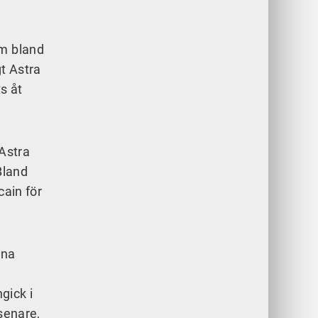
om bland
gt Astra
s åt
 Astra
Bland
ain för
rna
gick i
senare,