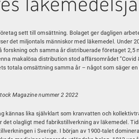
es läkemedelsjä
öretag sett till omsättning. Bolaget ger dagligen arbet
rser det miljontals människor med läkemedel. Under 2
på forskning och samma år distribuerade företaget 2,5 m
 denna makalösa distribution stod affärsområdet ”Covid 
gets totala omsättning samma år – något som säger en 
r Stock Magazine nummer 2 2022
g kännas lika självklart som kranvatten och kollektivtr
det olagligt med fabrikstillverkning av läkemedel. Tid
lverkningen i Sverige. I början av 1900-talet dominer