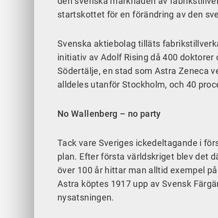
den svenska marknaden av fabrikstillve
startskottet för en förändring av den 
Svenska aktiebolag tilläts fabrikstillv
initiativ av Adolf Rising då 400 doktor
Södertälje, en stad som Astra Zeneca ver
alldeles utanför Stockholm, och 40 proc
No Wallenberg – no party
Tack vare Sveriges ickedeltagande i för
plan. Efter första världskriget blev det 
över 100 år hittar man alltid exempel på
Astra köptes 1917 upp av Svensk Färgäm
nysatsningen.