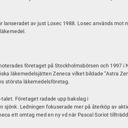
a är lanseradet av just Losec 1988. Losec används mot
a läkemedel.
5 noterades företaget på Stockholmsbörsen och 1997 i
iska läkemedelsjätten Zeneca vilket bildade ”Astra Zen
ens största läkemedelsföretag.
-talet. Företaget radade upp bakslag i
 sjönk. Ledningen fokuserade mer på återköp av aktie
neca ett omtag med en ny vd när Pascal Soriot tillträd