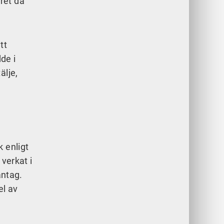
ret då
tt
de i
älje,
 enligt
 verkat i
antag.
el av