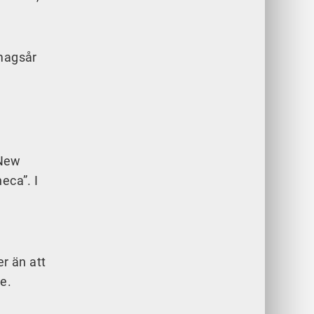
 magsår
 New
eca”. I
r än att
de.