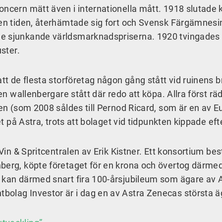
ncern mätt även i internationella mått. 1918 slutade k
den tiden, återhämtade sig fort och Svensk Färgämnesi
de sjunkande världsmarknadspriserna. 1920 tvingades
uster.
att de flesta storföretag någon gång stått vid ruinens b
 en wallenbergare stått där redo att köpa. Allra först r
len (som 2008 såldes till Pernod Ricard, som är en av 
et på Astra, trots att bolaget vid tidpunkten kippade efte
 Vin & Spritcentralen av Erik Kistner. Ett konsortium b
nberg, köpte företaget för en krona och övertog därme
g kan därmed snart fira 100-årsjubileum som ägare av 
bolag Investor är i dag en av Astra Zenecas största 