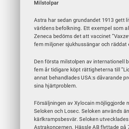
Milstolpar
Astra har sedan grundandet 1913 gett li
världens befolkning. Ett exempel som alla
Zeneca bedöms det att vaccinet ”Vaxzevri
fem miljoner sjukhussängar och räddat 
Den första milstolpen av internationell 
fem år tidigare köpt rättigheterna till ”
annat behandlades USA:s dåvarande pre
sina hjärtproblem.
Försäljningen av Xylocain möjliggjorde
Seloken och Losec. Seloken används än 
kärlkrampsbesvär. Seloken utvecklades i
Astrakoncernen. Hässle AB flyttade på 70