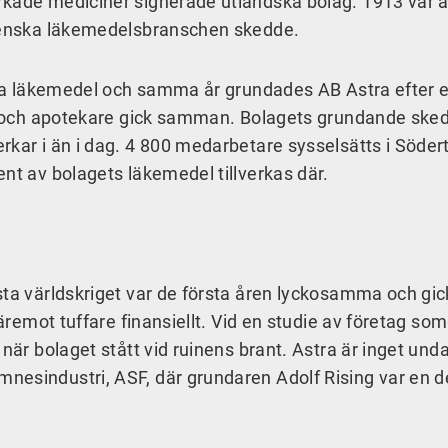
rkade mediciner signerade utländska bolag. 1913 var å
svenska läkemedelsbranschen skedde.
erka läkemedel och samma år grundades AB Astra efter e
er och apotekare gick samman. Bolagets grundande sked
kar i än i dag. 4 800 medarbetare sysselsätts i Södert
ent av bolagets läkemedel tillverkas där.
sta världskriget var de första åren lyckosamma och gick
däremot tuffare finansiellt. Vid en studie av företag som
 när bolaget stått vid ruinens brant. Astra är inget und
nesindustri, ASF, där grundaren Adolf Rising var en d