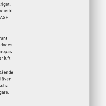
riget.
ndustri
 ASF
rant
äddades
Europas
r luft.
estående
d även
Astra
ägare.