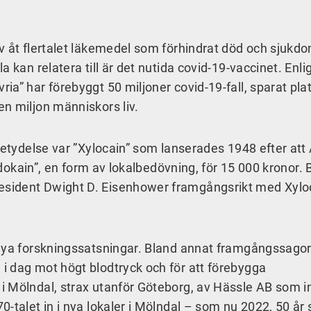
v åt flertalet läkemedel som förhindrat död och sjukd
 kan relatera till är det nutida covid-19-vaccinet. Enli
a” har förebyggt 50 miljoner covid-19-fall, sparat plat
en miljon människors liv.
betydelse var ”Xylocain” som lanserades 1948 efter att
Lidokain”, en form av lokalbedövning, för 15 000 kronor. 
sident Dwight D. Eisenhower framgångsrikt med Xyloc
 nya forskningssatsningar. Bland annat framgångssago
i dag mot högt blodtryck och för att förebygga
 Mölndal, strax utanför Göteborg, av Hässle AB som in
-talet in i nya lokaler i Mölndal – som nu 2022, 50 år 