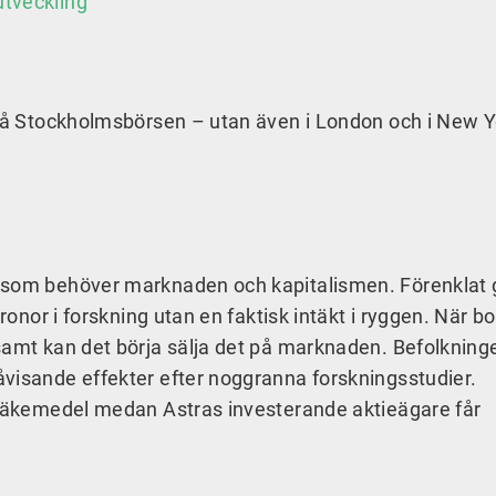
utveckling”
 på Stockholmsbörsen – utan även i London och i New Y
n som behöver marknaden och kapitalismen. Förenklat 
kronor i forskning utan en faktisk intäkt i ryggen. När b
samt kan det börja sälja det på marknaden. Befolkning
visande effekter efter noggranna forskningsstudier.
s läkemedel medan Astras investerande aktieägare får