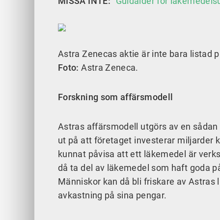
MISSA INTE:
“Guldålder för läkemedels
Astra Zenecas aktie är inte bara listad
Foto:
Astra Zeneca.
Forskning som affärsmodell
Astras affärsmodell utgörs av en såda
ut på att företaget investerar miljarder 
kunnat påvisa att ett läkemedel är verk
då ta del av läkemedel som haft goda på
Människor kan då bli friskare av Astra
avkastning på sina pengar.