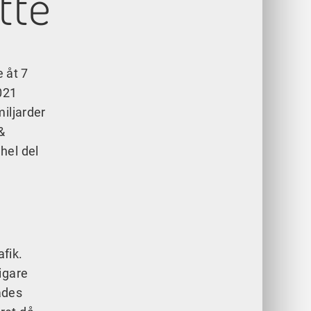
tte
e åt 7
021
iljarder
&
hel del
afik.
igare
ades