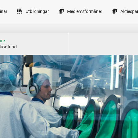
inar
Utbildningar
Medlemsförmåner
Aktiespa
are:
Skoglund