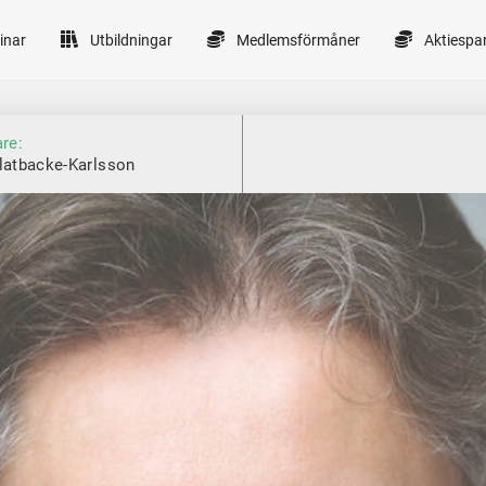
inar
Utbildningar
Medlemsförmåner
Aktiespa
are:
latbacke-Karlsson