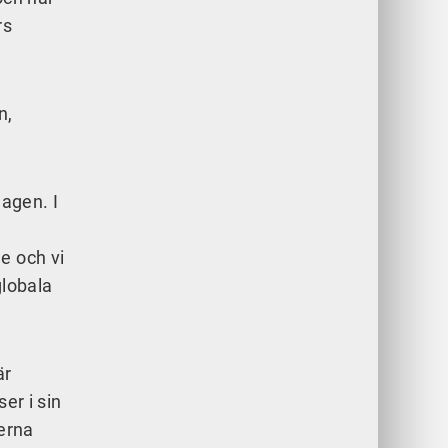
rs
n,
lagen. I
e och vi
globala
är
er i sin
terna