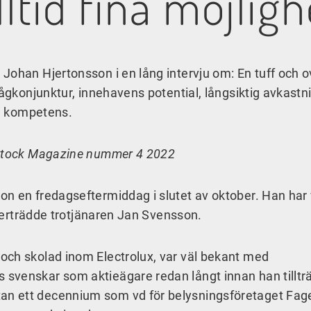
lltid fina möjligh
Johan Hjertonsson i en lång intervju om: En tuff och o
lågkonjunktur, innehavens potential, långsiktig avkastn
ch kompetens.
r Stock Magazine nummer 4 2022
n en fredagseftermiddag i slutet av oktober. Han har 
efterträdde trotjänaren Jan Svensson.
och skolad inom Electrolux, var väl bekant med
svenskar som aktieägare redan långt innan han tilltr
n ett decennium som vd för belysningsföretaget Fage