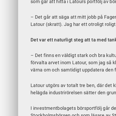
som går att hitta i Latours portfölj av 
– Det går att säga att mitt jobb på Fager
Latour (skratt). Jag har ett otroligt rol
Det var ett naturligt steg att ta med ta
– Det finns en väldigt stark och bra kul
förvalta arvet inom Latour, som jag så kl
värna om och samtidigt uppdatera den fi
Latour utgörs av totalt tre ben, där det
helägda industrirörelsen sätter den gr
I investmentbolagets börsportfölj går det
Stockholmsbörsen och som läsare av Sto