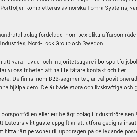
 Portföljen kompletteras av norska Tomra Systems, va
 hundratal bolag fördelade inom sex olika affärsområde
r Industries, Nord-Lock Group och Swegon.
från att vara huvud- och majoritetsägare i börsportföljsbo
ar vi oss friheten att ha lite tätare kontakt och fler
bete. De finns inom B2B-segmentet, är väl positionerad
nna hjälpa dem. De är både stora och livskraftiga och 
örsportföljen eller ett helägt bolag i industrirörelsen 
 Latours viktigaste uppgift är att utföra gedigna insats
t hitta rätt personer till uppdragen på de ledande pos