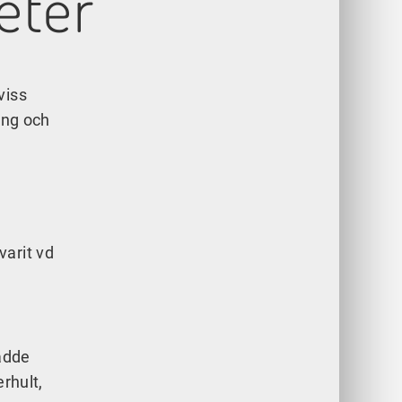
eter”
viss
ing och
varit vd
ädde
rhult,