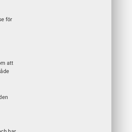
se för
om att
både
 den
å
och har