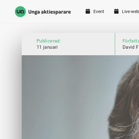
Event
Live-web
Unga Aktiesparare
Hoppa till innehåll
Publicerad:
Författ
11 januari
David F