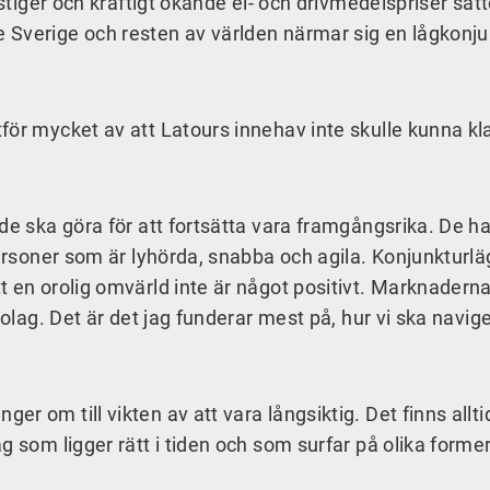
 stiger och kraftigt ökande el- och drivmedelspriser sätt
 Sverige och resten av världen närmar sig en lågkonju
för mycket av att Latours innehav inte skulle kunna kl
de ska göra för att fortsätta vara framgångsrika. De ha
personer som är lyhörda, snabba och agila. Konjunkturl
t en orolig omvärld inte är något positivt. Marknadern
bolag. Det är det jag funderar mest på, hur vi ska navige
r om till vikten av att vara långsiktig. Det finns allti
g som ligger rätt i tiden och som surfar på olika forme