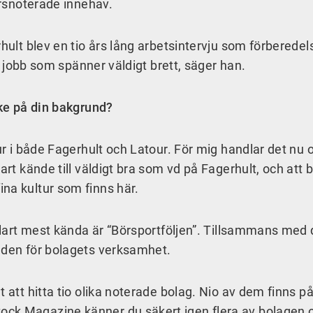
börsnoterade innehav.
hult blev en tio års lång arbetsintervju som förberedel
igt jobb som spänner väldigt brett, säger han.
nke på din bakgrund?
tur i både Fagerhult och Latour. För mig handlar det nu 
art kände till väldigt bra som vd på Fagerhult, och att 
na kultur som finns här.
 klart mest kända är “Börsportföljen”. Tillsammans med
unden för bolagets verksamhet.
 att hitta tio olika noterade bolag. Nio av dem finns p
ck Magazine känner du säkert igen flera av bolagen 