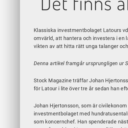
”Det finns a
Klassiska investmentbolaget Latours vd 
omvärld, att hantera och investera i en 
vikten av att hitta rätt unga talanger o
Denna artikel framgår ursprungligen u
Stock Magazine träffar Johan Hjertonsso
för Latour i lite över tre år sedan han 
Johan Hjertonsson, som är civilekonom 
investmentbolaget med hundratusentals 
som koncernchef. Han spenderade nästa