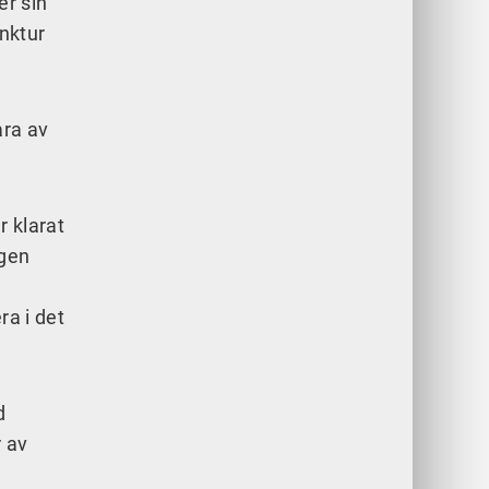
er sin
nktur
ara av
r klarat
ägen
a
ra i det
d
r av