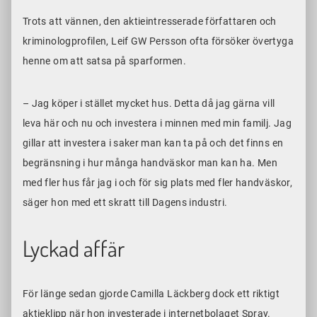
Trots att vännen, den aktieintresserade författaren och
kriminologprofilen, Leif GW Persson ofta försöker övertyga
henne om att satsa på sparformen.
– Jag köper i stället mycket hus. Detta då jag gärna vill
leva här och nu och investera i minnen med min familj. Jag
gillar att investera i saker man kan ta på och det finns en
begränsning i hur många handväskor man kan ha. Men
med fler hus får jag i och för sig plats med fler handväskor,
säger hon med ett skratt till Dagens industri.
Lyckad affär
För länge sedan gjorde Camilla Läckberg dock ett riktigt
aktieklipp när hon investerade i internetbolaget Spray.