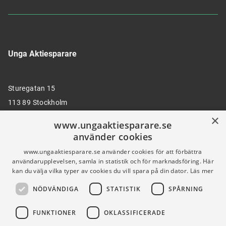
Unga Aktiesparare
Sturegatan 15
113 89 Stockholm
×
www.ungaaktiesparare.se
använder cookies
08 30 00 35
www.ungaaktiesparare.se använder cookies för att förbättra
användarupplevelsen, samla in statistik och för marknadsföring. Här
kan du välja vilka typer av cookies du vill spara på din dator.
Läs mer
info@ungaaktiesparare.se
NÖDVÄNDIGA
STATISTIK
SPÅRNING
Följ oss gärna på sociala medier
FUNKTIONER
OKLASSIFICERADE