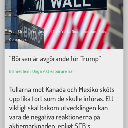
Wall Street är mittpunkt i New Yorks finanscentrum. Foto:
Colourbox.
”Börsen är avgörande för Trump”
Bli medlem i Unga Aktiesparare här
Tullarna mot Kanada och Mexiko sköts
upp lika fort som de skulle införas. Ett
viktigt skäl bakom utvecklingen kan
vara de negativa reaktionerna på
aktiemarknaden, enligt SEB:s