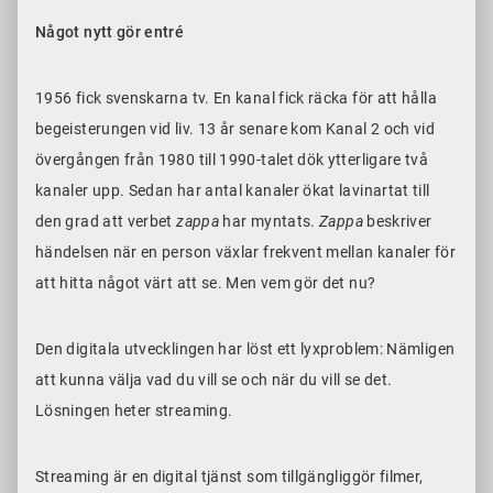
Något nytt gör entré
1956 fick svenskarna tv. En kanal fick räcka för att hålla
begeisterungen vid liv. 13 år senare kom Kanal 2 och vid
övergången från 1980 till 1990-talet dök ytterligare två
kanaler upp. Sedan har antal kanaler ökat lavinartat till
den grad att verbet
zappa
har myntats.
Zappa
beskriver
händelsen när en person växlar frekvent mellan kanaler för
att hitta något värt att se. Men vem gör det nu?
Den digitala utvecklingen har löst ett lyxproblem: Nämligen
att kunna välja vad du vill se och när du vill se det.
Lösningen heter streaming.
Streaming är en digital tjänst som tillgängliggör filmer,