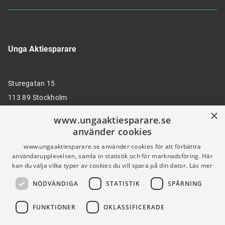
Unga Aktiesparare
Sturegatan 15
113 89 Stockholm
×
www.ungaaktiesparare.se
använder cookies
08 30 00 35
www.ungaaktiesparare.se använder cookies för att förbättra
användarupplevelsen, samla in statistik och för marknadsföring. Här
kan du välja vilka typer av cookies du vill spara på din dator.
Läs mer
info@ungaaktiesparare.se
NÖDVÄNDIGA
STATISTIK
SPÅRNING
Följ oss gärna på sociala medier
FUNKTIONER
OKLASSIFICERADE