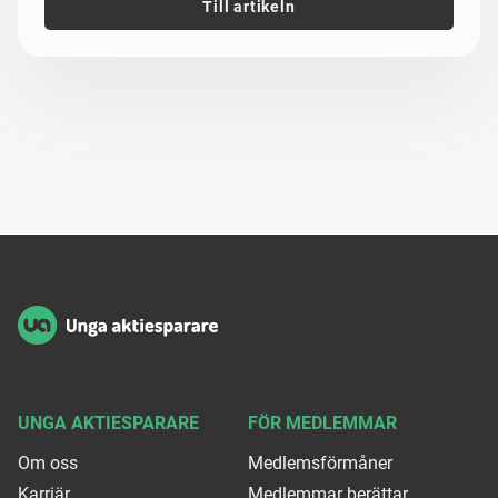
Till artikeln
Sidfot
UNGA AKTIESPARARE
FÖR MEDLEMMAR
Om oss
Medlemsförmåner
Karriär
Medlemmar berättar