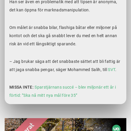
Han ser även en problematik med att tipsen är anonyma,
det kan öppna för marknadsmanipulation.
Om målet är snabba bilar, flashiga båtar eller miljoner på
kontot och det ska gå snabbt lever du med en helt annan
risk än vid ett långsiktigt sparande.
– Jag brukar säga att det snabbaste sättet att bli fattig är
att jaga snabba pengar, säger Mohammed Salih, till
SVT
.
MISSA INTE:
Sparstjärnans succé – blev miljonär ett år i
förtid: ”Ska nå mitt nya mål före 35”