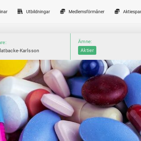
inar
Utbildningar
Medlemsförmåner
Aktiespa
Ämne:
are:
Aktier
latbacke-Karlsson