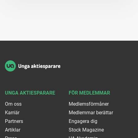
Sidfot
UNGA AKTIESPARARE
FÖR MEDLEMMAR
Om oss
Medlemsförmåner
Karriär
Medlemmar berättar
Partners
Engagera dig
Artiklar
Stock Magazine