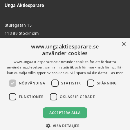
Unga Aktiesparare
Sturegatan 15
113 89 Stockholm
×
www.ungaaktiesparare.se
använder cookies
08 30 00 35
www.ungaaktiesparare.se använder cookies för att förbättra
användarupplevelsen, samla in statistik och för marknadsföring. Här
kan du välja vilka typer av cookies du vill spara på din dator.
Läs mer
info@ungaaktiesparare.se
NÖDVÄNDIGA
STATISTIK
SPÅRNING
Följ oss gärna på sociala medier
FUNKTIONER
OKLASSIFICERADE
ACCEPTERA ALLA
VISA DETALJER