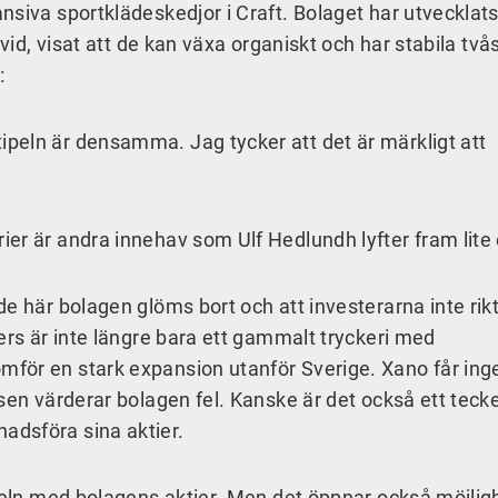
siva sportklädeskedjor i Craft. Bolaget har utvecklats
vid, visat att de kan växa organiskt och har stabila tvås
:
peln är densamma. Jag tycker att det är märkligt att
er är andra innehav som Ulf Hedlundh lyfter fram lite 
e här bolagen glöms bort och att investerarna inte rikt
ers är inte längre bara ett gammalt tryckeri med
för en stark expansion utanför Sverige. Xano får inge
sen värderar bolagen fel. Kanske är det också ett teck
adsföra sina aktier.
ndeln med bolagens aktier. Men det öppnar också möjligh