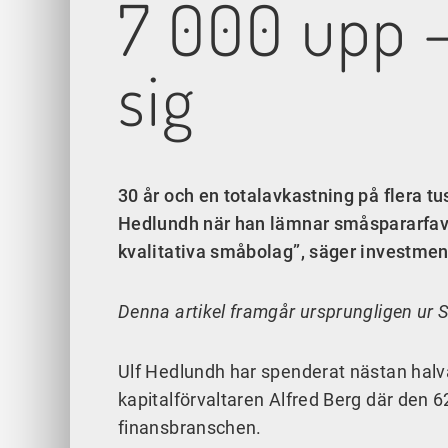
7 000 upp –
sig
30 år och en totalavkastning på flera tu
Hedlundh när han lämnar småspararfavorit
kvalitativa småbolag”, säger investmen
Denna artikel framgår ursprungligen ur
Ulf Hedlundh har spenderat nästan halva
kapitalförvaltaren Alfred Berg där den 6
finansbranschen.