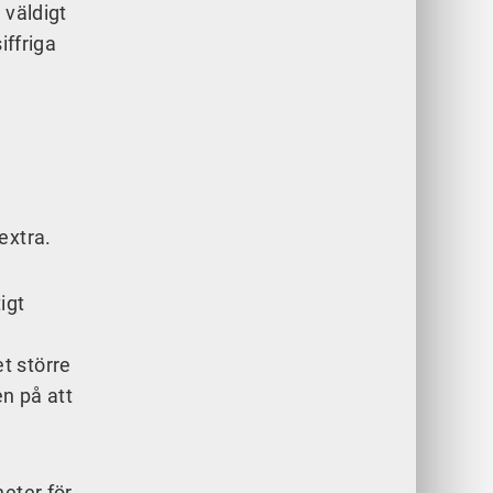
 väldigt
iffriga
extra.
igt
t större
en på att
eter för