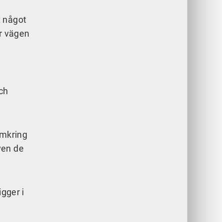
t något
ar vägen
ch
omkring
ven de
igger i