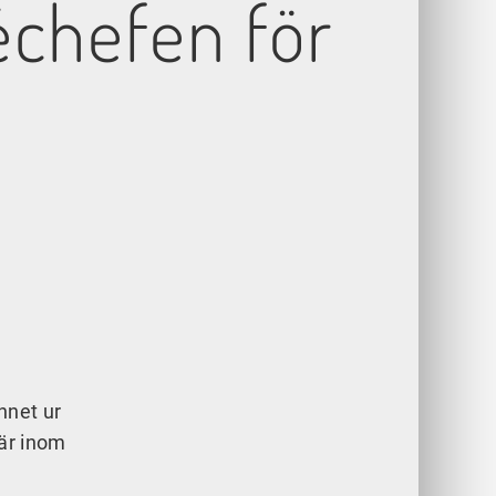
échefen för
i
nnet ur
iär inom