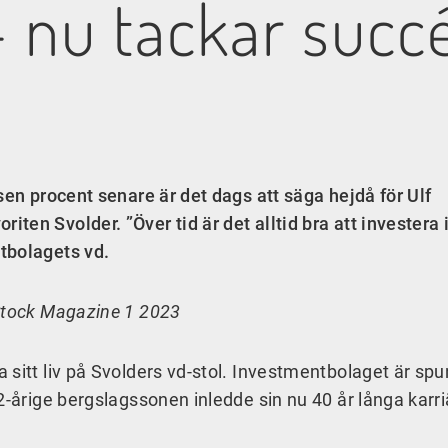
 nu tackar succ
sen procent senare är det dags att säga hejdå för Ulf
en Svolder. ”Över tid är det alltid bra att investera 
tbolagets vd.
 Stock Magazine 1 2023
 sitt liv på Svolders vd-stol. Investmentbolaget är spu
2-årige bergslagssonen inledde sin nu 40 år långa karr