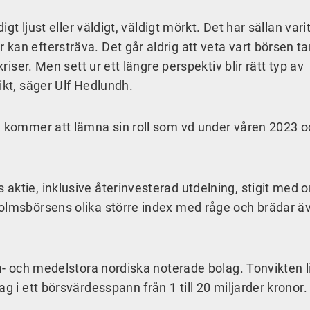
igt ljust eller väldigt, väldigt mörkt. Det har sällan vari
kan eftersträva. Det går aldrig att veta vart börsen t
kriser. Men sett ur ett längre perspektiv blir rätt typ av
ikt, säger Ulf Hedlundh.
h kommer att lämna sin roll som vd under våren 2023 o
aktie, inklusive återinvesterad utdelning, stigit med 
holmsbörsens olika större index med råge och brädar ä
må- och medelstora nordiska noterade bolag. Tonvikten l
g i ett börsvärdesspann från 1 till 20 miljarder kronor.