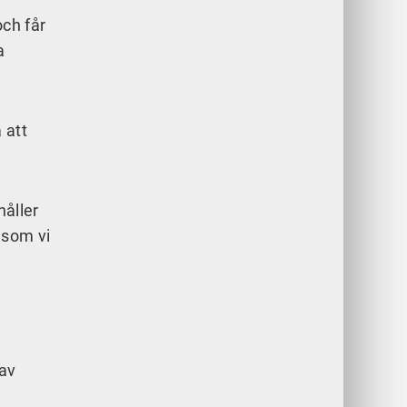
och får
a
 att
håller
 som vi
 av