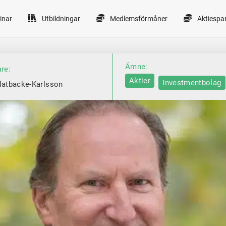
inar
Utbildningar
Medlemsförmåner
Aktiespa
Ämne:
are:
Aktier
Investmentbolag
latbacke-Karlsson