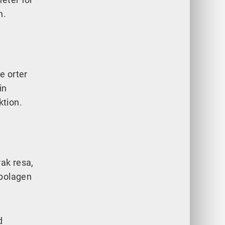
h.
e orter
in
ktion.
rak resa,
tbolagen
d