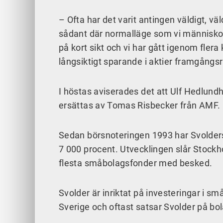
– Ofta har det varit antingen väldigt, väld
sådant där normalläge som vi människor 
på kort sikt och vi har gått igenom flera 
långsiktigt sparande i aktier framgångsr
I höstas aviserades det att Ulf Hedlund
ersättas av Tomas Risbecker från AMF.
Sedan börsnoteringen 1993 har Svolders 
7 000 procent. Utvecklingen slår Stock
flesta småbolagsfonder med besked.
Svolder är inriktat på investeringar i s
Sverige och oftast satsar Svolder på bola