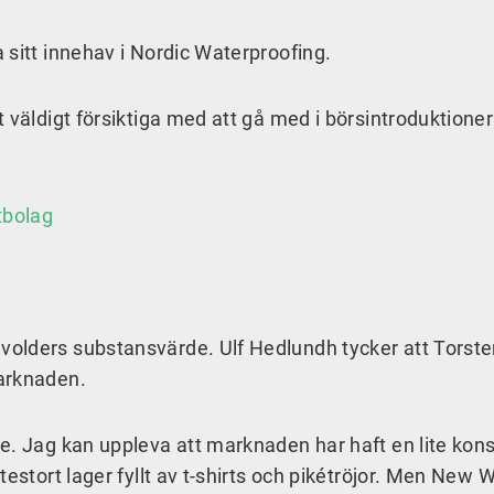
 sitt innehav i Nordic Waterproofing.
 väldigt försiktiga med att gå med i börsintroduktione
tbolag
olders substansvärde. Ulf Hedlundh tycker att Torst
arknaden.
e. Jag kan uppleva att marknaden har haft en lite kons
testort lager fyllt av t-shirts och pikétröjor. Men New 