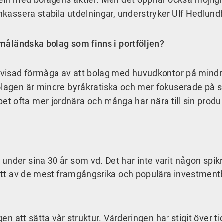
inkassera stabila utdelningar, understryker Ulf Hedlund
 småländska bolag som finns i portföljen?
bevisad förmåga av att bolag med huvudkontor på mindr
olagen är mindre byråkratiska och mer fokuserade på s
t ofta mer jordnära och många har nära till sin produ
under sina 30 år som vd. Det har inte varit någon spik
l ett av de mest framgångsrika och populära investmen
gen att sätta vår struktur. Värderingen har stigit över ti