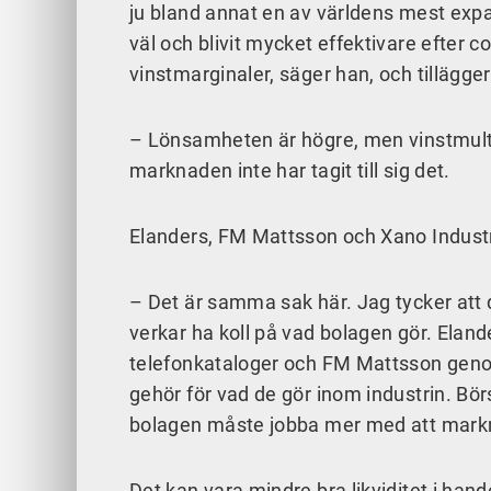
ju bland annat en av världens mest expan
väl och blivit mycket effektivare efter co
vinstmarginaler, säger han, och tillägger
– Lönsamheten är högre, men vinstmulti
marknaden inte har tagit till sig det.
Elanders, FM Mattsson och Xano Industri
– Det är samma sak här. Jag tycker att d
verkar ha koll på vad bolagen gör. Eland
telefonkataloger och FM Mattsson genom
gehör för vad de gör inom industrin. Bör
bolagen måste jobba mer med att markn
Det kan vara mindre bra likviditet i ha