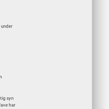
r under
en
tig syn
Wave har