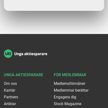
Man kan vara medlem i Unga Aktiesparare om du är mellan
0-30
år
. D
Sidfot
UNGA AKTIESPARARE
FÖR MEDLEMMAR
Om oss
Medlemsförmåner
Karriär
Medlemmar berättar
Partners
Engagera dig
Artiklar
Stock Magazine