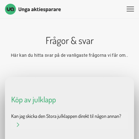
Unga Aktiesparare
Hoppa till innehåll
Frågor & svar
Här kan du hitta svar på de vanligaste frågorna vi får om..
Köp av julklapp
Fråga
Kan jag skicka den Stora julklappen direkt til någon annan?
Svar
Ja! – det är lätt fixat! Det du gör då är helt enkelt att byta ut ”Givare