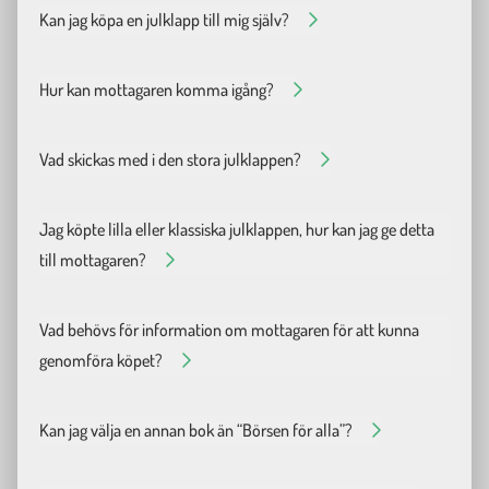
Fråga
Kan jag köpa en julklapp till mig själv?
Svar
Absolut kan du göra det! Det har aldrig varit ett bättre tillfälle för de
Fråga
Hur kan mottagaren komma igång?
Svar
Fråga
Vad skickas med i den stora julklappen?
Svar
Vi skickar detta paket i ett fint UA-kuvert tillsammans med aktiebok
Fråga
Jag köpte lilla eller klassiska julklappen, hur kan jag ge detta
Svar
till mottagaren?
Du kan skriva ut en gåvobevis som vi designat & ge detta. Du kan ladda
Fråga
Vad behövs för information om mottagaren för att kunna
Svar
genomföra köpet?
1. E-postadress 2. Fullständigt namn 3. Personnummer 4. Adress, post
Fråga
Kan jag välja en annan bok än “Börsen för alla”?
Svar
Ja, ifall mottagaren redan fått denna bok kan ni maila hej@ungaaktiespa