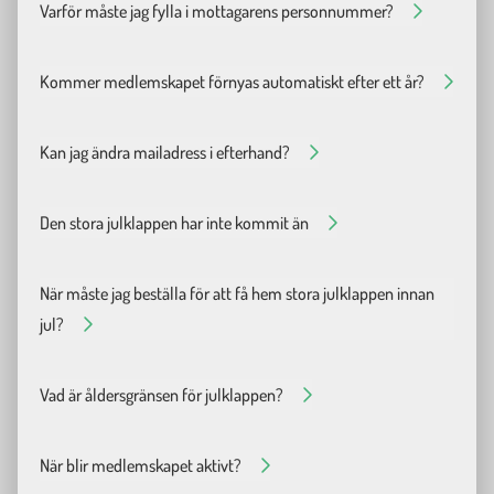
Fråga
Varför måste jag fylla i mottagarens personnummer?
Svar
Då vi är en ideell organisation får vi statliga bidrag via MUCF för våra
Fråga
Kommer medlemskapet förnyas automatiskt efter ett år?
Svar
Nej, medlemskapet varar i ett år. När medlemskapet börjar löpa ut få
Fråga
Kan jag ändra mailadress i efterhand?
Svar
Det är möjligt att ändra i efterhand. Dock innebär det lite manuell handp
Fråga
Den stora julklappen har inte kommit än
Svar
Har ditt paket inte kommit efter 7 arbetsdagar? Hör isåfall av dig till o
Fråga
När måste jag beställa för att få hem stora julklappen innan
Svar
jul?
För att garanterat få hem den stora julklappen innan julafton behöver 
Fråga
Vad är åldersgränsen för julklappen?
Svar
Alla som är 0-30 år kan få ett medlemskap i julklapp, förutsatt att p
Fråga
När blir medlemskapet aktivt?