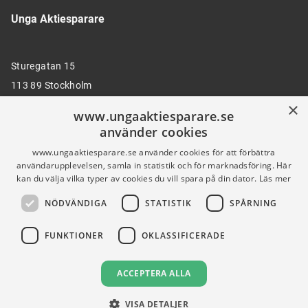
Unga Aktiesparare
Sturegatan 15
113 89 Stockholm
×
www.ungaaktiesparare.se
använder cookies
08 30 00 35
www.ungaaktiesparare.se använder cookies för att förbättra
användarupplevelsen, samla in statistik och för marknadsföring. Här
kan du välja vilka typer av cookies du vill spara på din dator.
Läs mer
info@ungaaktiesparare.se
NÖDVÄNDIGA
STATISTIK
SPÅRNING
Följ oss gärna på sociala medier
FUNKTIONER
OKLASSIFICERADE
ACCEPTERA ALLA
VISA DETALJER