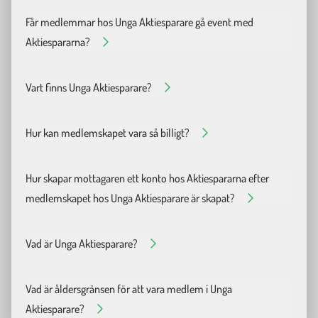
Fråga
Får medlemmar hos Unga Aktiesparare gå event med
Svar
Aktiespararna?
JA! Alla medlemmar hos Unga Aktiesparare blir automatiskt medlemmar
Fråga
Vart finns Unga Aktiesparare?
Svar
Vi finns i alla stora städer, samt utspritt över hela Sverige från Malmö 
Fråga
Hur kan medlemskapet vara så billigt?
Svar
Grym fråga! Jo, då vi är en ideell organisation kan vi ansöka om statliga 
Fråga
Hur skapar mottagaren ett konto hos Aktiespararna efter
Svar
medlemskapet hos Unga Aktiesparare är skapat?
När medlemskapet hos Unga Aktiesparare skapas – skickas mailadresse
Fråga
Vad är Unga Aktiesparare?
Svar
Unga Aktiesparare är en ideell & oberoende organisation vars syfte är att
Fråga
Vad är åldersgränsen för att vara medlem i Unga
Svar
Aktiesparare?