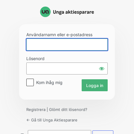
Logga
in
Användarnamn eller e-postadress
Lösenord
Kom ihåg mig
Registrera
|
Glömt ditt lösenord?
← Gå till Unga Aktiesparare