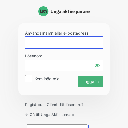
Logga
in
Användarnamn eller e-postadress
Lösenord
Kom ihåg mig
Registrera
|
Glömt ditt lösenord?
← Gå till Unga Aktiesparare