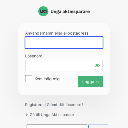
Logga
in
Användarnamn eller e-postadress
Lösenord
Kom ihåg mig
Registrera
|
Glömt ditt lösenord?
← Gå till Unga Aktiesparare