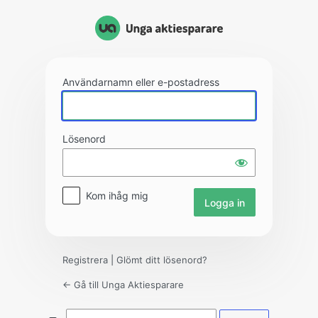
Logga
in
Användarnamn eller e-postadress
Lösenord
Kom ihåg mig
Registrera
|
Glömt ditt lösenord?
← Gå till Unga Aktiesparare