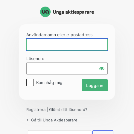
Logga
in
Användarnamn eller e-postadress
Lösenord
Kom ihåg mig
Registrera
|
Glömt ditt lösenord?
← Gå till Unga Aktiesparare