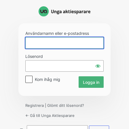
Logga
in
Användarnamn eller e-postadress
Lösenord
Kom ihåg mig
Registrera
|
Glömt ditt lösenord?
← Gå till Unga Aktiesparare