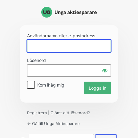
Logga
in
Användarnamn eller e-postadress
Lösenord
Kom ihåg mig
Registrera
|
Glömt ditt lösenord?
← Gå till Unga Aktiesparare