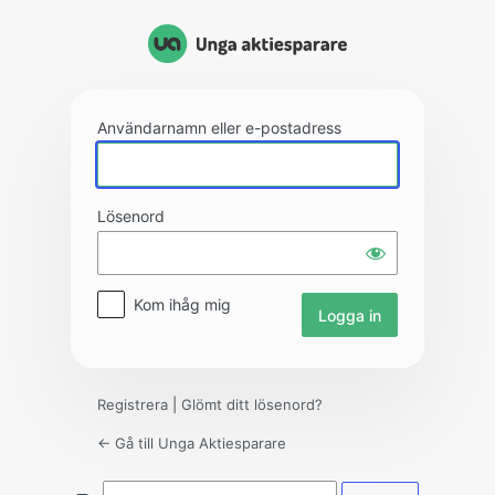
Logga
in
Användarnamn eller e-postadress
Lösenord
Kom ihåg mig
Registrera
|
Glömt ditt lösenord?
← Gå till Unga Aktiesparare