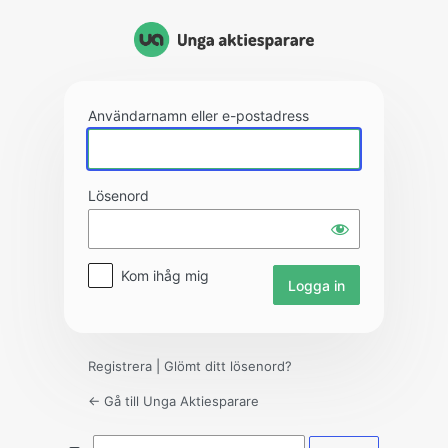
Logga
in
Användarnamn eller e-postadress
Lösenord
Kom ihåg mig
Registrera
|
Glömt ditt lösenord?
← Gå till Unga Aktiesparare