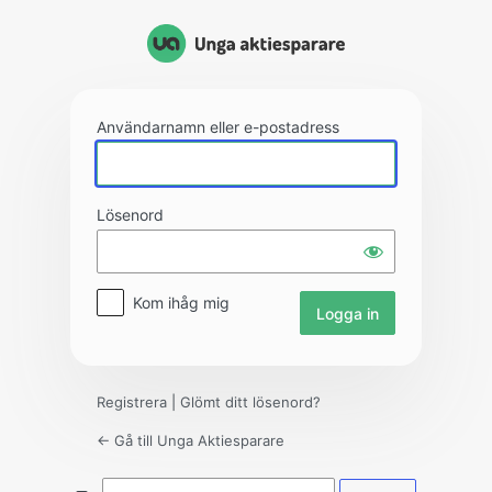
Logga
in
Användarnamn eller e-postadress
Lösenord
Kom ihåg mig
Registrera
|
Glömt ditt lösenord?
← Gå till Unga Aktiesparare