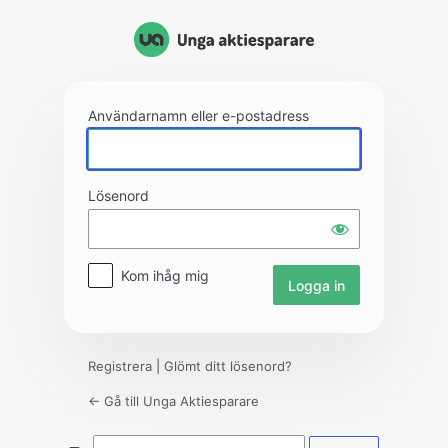
Logga
in
Användarnamn eller e-postadress
Lösenord
Kom ihåg mig
Registrera
|
Glömt ditt lösenord?
← Gå till Unga Aktiesparare