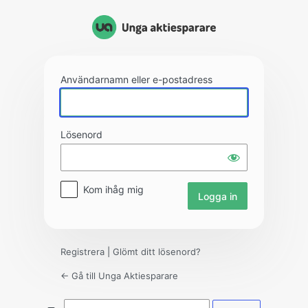
Logga
in
Användarnamn eller e-postadress
Lösenord
Kom ihåg mig
Registrera
|
Glömt ditt lösenord?
← Gå till Unga Aktiesparare