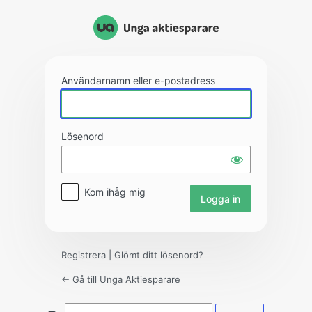
Logga
in
Användarnamn eller e-postadress
Lösenord
Kom ihåg mig
Registrera
|
Glömt ditt lösenord?
← Gå till Unga Aktiesparare