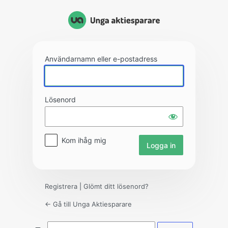
Logga
in
Användarnamn eller e-postadress
Lösenord
Kom ihåg mig
Registrera
|
Glömt ditt lösenord?
← Gå till Unga Aktiesparare