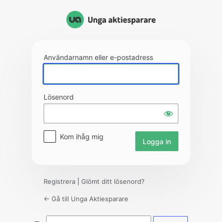
Logga
in
Användarnamn eller e-postadress
Lösenord
Kom ihåg mig
Registrera
|
Glömt ditt lösenord?
← Gå till Unga Aktiesparare