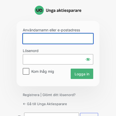
Logga
in
Användarnamn eller e-postadress
Lösenord
Kom ihåg mig
Registrera
|
Glömt ditt lösenord?
← Gå till Unga Aktiesparare