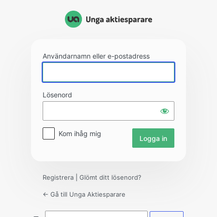
Logga
in
Användarnamn eller e-postadress
Lösenord
Kom ihåg mig
Registrera
|
Glömt ditt lösenord?
← Gå till Unga Aktiesparare