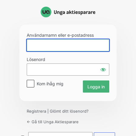
Logga
in
Användarnamn eller e-postadress
Lösenord
Kom ihåg mig
Registrera
|
Glömt ditt lösenord?
← Gå till Unga Aktiesparare